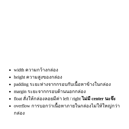
หลังจากเราฝึกฝนระดับ
หนึ่งแล้วเรื่องการมอง
แยกเป็นกล่องๆ เรามา
เรียนรู้ว่า css ที่
เกี่ยวข้องกับกล่องมี
อะไรบ้างนะครับ หลักๆ
จะมีตามนี้เลยครับ
width ความกว้างกล่อง
height ความสูงของกล่อง
padding ระยะห่างจากกรอบกับเนื้อหาข้างในกล่อง
margin ระยะจากกรอบด้านนอกกล่อง
float สั่งให้กล่องลอยมีค่า left / right
ไม่มี center นะจ๊ะ
overflow การบอกว่าเนื้อหาภายในกล่องไม่ให้ใหญ่กว่า
กล่อง