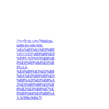
ยกมาเป็นหัวข้อแยกเลย
กล่องสูงสุดเป็นตัวตั้ง
ครับ เอาล่ะมาดูกัน
จริงตอนนี้เราจะใช้ px
หน่อยว่ามันคืออะไรอ่ะ
เป็นหลักนะครับ ส่วน
นะครับ
ใครอยากทำความ
เข้าใจเพิ่มเติมอ่านตรง
นี้ได้เลยครับ
padding คือ
ระยะจาก
//medium.com/hbot/css-
ขอบกับเนื้อหาข้างใน
units-px-em-rem-
กล่อง
อ่านแล้วงงใช่
%E0%B9%83%E0%B8
%8A%E0%B9%89%E0
ไหมครับเรามาดู
%B8%AD%E0%B8%B
ตัวอย่างกันดีกว่าเอา
0%E0%B9%84%E0%B
code ด้านล่างไปใส่เลย
8%A3-
%E0%B9%83%E0%B8
ครับ
%8A%E0%B9%89%E0
%B8%AD%E0%B8%A
2%E0%B9%88%E0%B
8%B2%E0%B8%87%E
0%B9%84%E0%B8%A
3-3c99bc940e7f