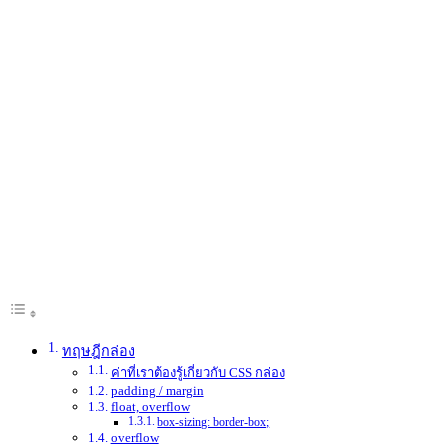
การคิดการเขียนไปนะ
ครับ
Table of Contents
ทฤษฎีกล่อง
ค่าที่เราต้องรู้เกี่ยวกับ CSS กล่อง
padding / margin
float, overflow
box-sizing: border-box;
overflow