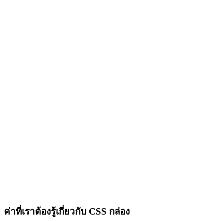
เนื้อหาก็ค่อยไปแยกอีก
ทีอย่างในภาพด้านบน
เราก็จะแบ่งเป็น 3
columns แล้วค่อยไปลง
รายละเอียดในแต่ละ
column ต้องทำอย่างไร
ต่อมีอะไรบ้าง
ค่าที่เราต้องรู้เกี่ยวกับ CSS กล่อง