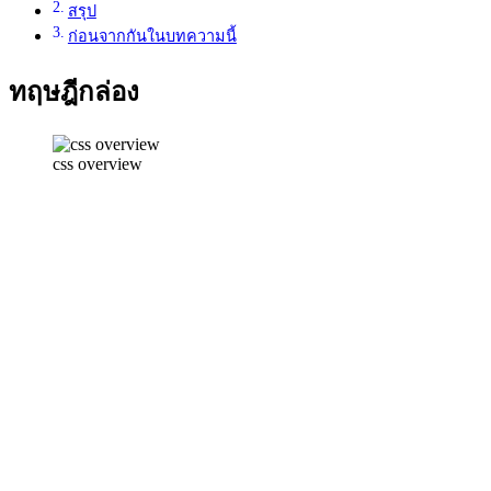
สรุป
ก่อนจากกันในบทความนี้
ทฤษฎีกล่อง
css overview
หลังจากคุณได้ทำการ
สร้างไฟล์แล้วคุณก็อาจ
จะคิดว่าแล้ว tag ใน
ภาษา html มันมีกี่อันใช้
อันไหนบ้างที่จะทำให้
เว็บเราสวยๆ เหมือน
พวกเว็บที่เราเข้าบ่อยๆ
อยากให้ใจเย็นๆก่อน
ครับ เดี๋ยวผมจะสอนต่อ
tag ต่อมาที่จะสอนคือ
ไปอย่างแน่นอนว่า tag