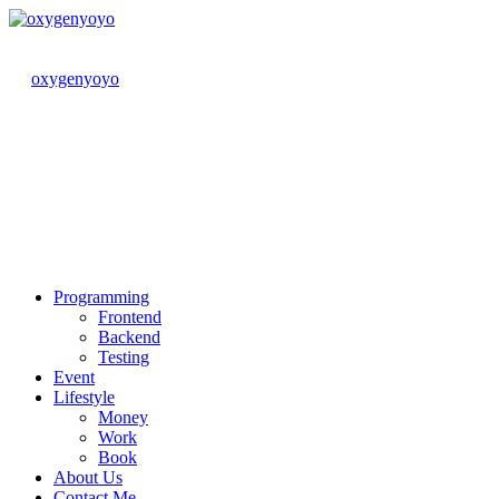
Skip
to
content
oxygenyoyo
Programming
Frontend
Backend
Testing
Event
Lifestyle
Money
Work
Book
About Us
Contact Me