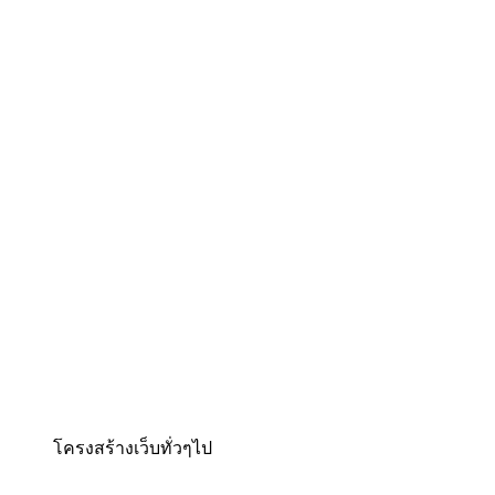
tag div ครับเรียกได้ว่า
อะไรจำเป็นบ้าง
เป็นพระเอกของเราเลย
ทีเดียว เพราะอะไรเจ้า
tag div นั้นมันคือ tag ที่
browser จะทำการแปลง
เป็น กล่องสี่เหลี่ยมครับ
การเขียนเว็บในปัจจุบัน
มันคือเอากล่อง
สี่เหลี่ยมมาซ้อนๆกัน
นั่นเอง ดูภาพง่ายๆจะ
เป็นแบบนี้ครับ
โครงสร้างเว็บทั่วๆไป