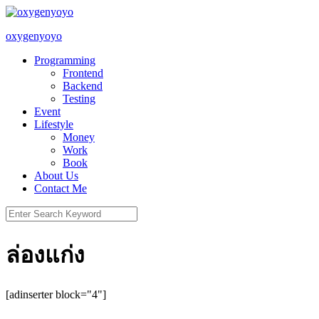
Skip
to
oxygenyoyo
content
Programming
Frontend
Backend
Testing
Event
Lifestyle
Money
Work
Book
About Us
Contact Me
Search
for:
ล่องแก่ง
[adinserter block="4"]