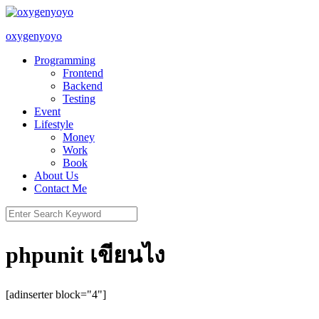
Skip
to
oxygenyoyo
content
Programming
Frontend
Backend
Testing
Event
Lifestyle
Money
Work
Book
About Us
Contact Me
Search
for:
phpunit เขียนไง
[adinserter block="4"]