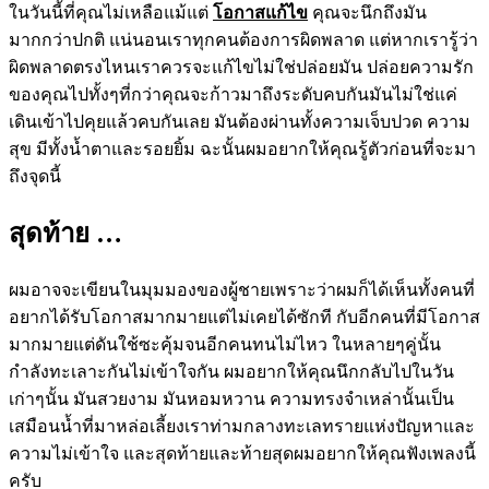
ในวันนี้ที่คุณไม่เหลือแม้แต่
โอกาสแก้ไข
คุณจะนึกถึงมัน
มากกว่าปกติ แน่นอนเราทุกคนต้องการผิดพลาด แต่หากเรารู้ว่า
ผิดพลาดตรงไหนเราควรจะแก้ไขไม่ใช่ปล่อยมัน ปล่อยความรัก
ของคุณไปทั้งๆที่กว่าคุณจะก้าวมาถึงระดับคบกันมันไม่ใช่แค่
เดินเข้าไปคุยแล้วคบกันเลย มันต้องผ่านทั้งความเจ็บปวด ความ
สุข มีทั้งน้ำตาและรอยยิ้ม ฉะนั้นผมอยากให้คุณรู้ตัวก่อนที่จะมา
ถึงจุดนี้
สุดท้าย …
ผมอาจจะเขียนในมุมมองของผู้ชายเพราะว่าผมก็ได้เห็นทั้งคนที่
อยากได้รับโอกาสมากมายแต่ไม่เคยได้ซักที กับอีกคนที่มีโอกาส
มากมายแต่ดันใช้ซะคุ้มจนอีกคนทนไม่ไหว ในหลายๆคู่นั้น
กำลังทะเลาะกันไม่เข้าใจกัน ผมอยากให้คุณนึกกลับไปในวัน
เก่าๆนั้น มันสวยงาม มันหอมหวาน ความทรงจำเหล่านั้นเป็น
เสมือนน้ำที่มาหล่อเลี้ยงเราท่ามกลางทะเลทรายแห่งปัญหาและ
ความไม่เข้าใจ และสุดท้ายและท้ายสุดผมอยากให้คุณฟังเพลงนี้
ครับ