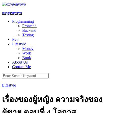
Skip
to
oxygenyoyo
content
Programming
Frontend
Backend
Testing
Event
Lifestyle
Money
Work
Book
About Us
Contact Me
Search
for:
Lifestyle
เรื่องของผู้หญิง ความจริงของ
ผู้ชาย ตอนที่ 4 โอกาส …