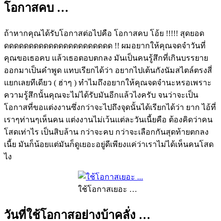
โอกาสคบ …
ถ้าหากคุณได้รับโอกาสต่อไปคือ โอกาสคบ โอ้ย !!!!! สุดยอด
ดดดดดดดดดดดดดดดดดดดดดด !! ผมอยากให้คุณจดจำวันที่
คุณขอเธอคบ แล้วเธอตอบตกลง มันเป็นคนรู้สึกที่เกินบรรยาย
ออกมาเป็นคำพูด แทบเรียกได้ว่า อยากไปเต้นกังนัมสไตล์ตรงสี่
แยกเลยทีเดียว ( ฮ่าๆ ) ทำไมถึงอยากให้คุณจดจำนะหรอเพราะ
ความรู้สึกนั้นคุณจะไม่ได้รับมันอีกแล้วไงครับ จนว่าจะเป็น
โอกาสที่ขอแต่งงานซึ่งกว่าจะไปถึงจุดนั้นได้เรียกได้ว่า ยาก ไอ้ที่
เราๆท่านๆเห็นคน แต่งงานไม่เว้นแต่ละวันเนี้ยคือ ต้องคิดว่าคน
โสดเท่าไร เป็นสิบล้าน กว่าจะคบ กว่าจะเลือกกันสุดท้ายตกลง
เนี้ย มันก็น้อยแต่มันก็ดูเยอะอยู่ดีเพียงแค่ว่าเราไม่ได้เห็นคนโสด
ไง
ใช้โอกาสเยอะ …
วันที่ใช้โอกาสอย่างบ้าคลั่ง …