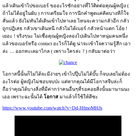
แล้วเดินเข้าไปขอเบอร์ ขออะไรซักอย่างที่ไว้ติดต่อคุณผู้หญิง (
ถ้าไม่ได้อยู่ในผับ ) การเตรียมใจ การนึกคำพูดแค่คิดบางทีก็ใจ
สั่นแล้ว ยังไม่ทันได้เดินเข้าไปหาเลย ไหนจะความกลัวอีก กลัว
ถูกปฎิเสธ กลัวเขาเดินหนี กลัวไม่ได้เบอร์ กลัวหน้าแตก โอ้ย !
เยอะ ! จริงๆนะ ไม่เชื่อคุณผู้หญิงลองไปเดินไปหาหนุ่มคนหนึ่ง
แล้วขอเบอร์หรือ contact อะไรก็ได้ดู น่าจะเข้าใจความรู้สึก เอา
ล่ะ … ออกทะเลมาไกล ( เพราะใครล่ะ ? ) กลับมาต่อว่า
โอกาสนี้นั้นก็ไม่ได้จะมีง่ายๆ เข้าไปปุ๊บไม่ได้บั๊บ ก็จบเลยไม่ต้อง
อะไรต่อ ผู้หญิงไม่ชอบจบป่ะ แต่หากคุณได้มีโอกาสจีบล่ะก็
ถือว่าคุณได้บางสิ่งที่มีค่ากว่าคนอื่นๆที่รอคอยสิ่งนั้นมานานนะ
เออ เพราะฉะนั้นได้
โอกาส
มาแล้วก็ใช้ให้ดีซะ
https://www.youtube.com/watch?v=Dd-HfmoMHJs