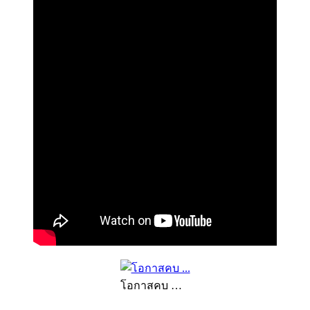
โอกาสคบ …