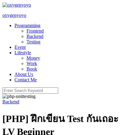
Skip
to
oxygenyoyo
content
Programming
Frontend
Backend
Testing
Event
Lifestyle
Money
Work
Book
About Us
Contact Me
Search
for:
Backend
[PHP] ฝึกเขียน Test กันเถอะ
LV Beginner