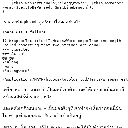
    $this->assertEquals("along\nword", $this->wrapper-
>wrap($textToBeParsed, $maxLineLength));

}
เราลองรัน
phpunit
ดูครับว่าได้ผลอย่างไร
There was 1 failure:

1) WrapperText::testItWrapsAWordLongerThanLineLength

Failed asserting that two strings are equal.

--- Expected

+++ Actual

@@ @@

-'along

-word'

+'alongword'

/Applications/MAMP/htdocs/tutplus_tdd/Tests/WrapperTest
เครื่องหมาย
–
แสดงว่าเป็นผลที่เราคิดว่าจะให้ออกมาเป็นแบบนี้
หรือผลลัพธ์ที่เราคาดหวัง
และหลังเครื่องหมาย
+
เป็นผลจริงๆที่เราทำจะเห็นว่าตอนนี้มัน
ไม่
wrap
คำผลออกมายังคงเป็นคำเดิมอยู่
เพราะฉะนั้นเราจะแก้ไข
Production code
ให้มันทำงานผ่าน
Test