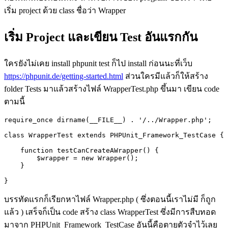
เริ่ม
project
ด้วย
class
ชื่อว่า
Wrapper
เริ่ม
Project
และเขียน
Test
อันแรกกัน
ใครยังไม่เคย install phpunit test ก็ไป install ก่อนนะที่เว็บ
https://phpunit.de/getting-started.html
ส่วนใครมีแล้วก็ให้สร้าง
folder Tests มาแล้วสร้างไฟล์ WrapperTest.php ขึ้นมา เขียน code
ตามนี้
require_once dirname(__FILE__) . '/../Wrapper.php';

class WrapperTest extends PHPUnit_Framework_TestCase {

    function testCanCreateAWrapper() {

        $wrapper = new Wrapper();

    }

}
บรรทัดแรกก็เรียกหาไฟล์
Wrapper.php (
ซึ่งตอนนี้เราไม่มี ก็ถูก
แล้ว
)
เสร็จก็เป็น
code
สร้าง
class WrapperTest
ซึ่งมีการสืบทอด
มาจาก
PHPUnit_Framework_TestCase
อันนี้คือตายตัวจำไว้เลย