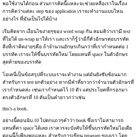
พอใช้งานได้ก่อน ส่วนการคิดนี้แหละจะช่วยเหลือเราในเรื่อง
การคิดว่าแต่ละ
step
ของ
application
เราจะทำงานแบบไหน
อย่างไร ที่มันเป็นไปได้บ้าง
เริ่มคิดจาก เงื่อนไขง่ายๆของ
word wrap
กัน สมมติว่าเรามี
text
ที่ไม่ได้
un-wrap
มาให้เรา และเราก็รู้ว่ามีกี่ตัวอักษรต่อบรรทัด
สิ่งที่เราคิดง่ายๆคือ ถ้าจำนวนอักษรเกินกว่าที่เรากำหนดต่อ
1
บรรทัด เราจะให้ขึ้นบรรทัดใหม่ โดยแทนที่
space
ในตัวอักษร
สุดท้ายของบรรทัด
โอเคนี่เป็นข้อสรุปที่ระบบเราจะทำงาน แต่มันยังซับซ้อนมาก
สำหรับการ
test
ยกตัวอย่าง หากมีคำที่ยาวกว่าจำนวนตัวอักษรที่
เรากำหนดล่ะ เช่นเรากำหนดไว้
10
ตัว แต่ประโยคที่กรอกมา
ตรงตัวอักษรที่
10
ดันเป็นคำยาวกว่าเช่น
this’s a book.
อย่างนี้ตอนนับ
10
ไปตกแถวๆคำว่า
book
ซึ่งเราไม่สามารถ
แทนที่ค่า
space
ได้เลย เราควรจะบังคับให้ขึ้นบรรทัดใหม่ไอเดีย
ตอนนี้ก็เพียงพอแหละ สำหรับการเขียน
program
ของเรา โดย