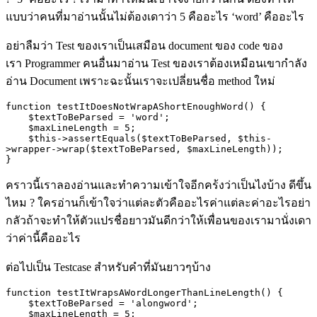
แบบว่าคนที่มาอ่านนั้นไม่ต้องเดาว่า
5
คืออะไร
‘word’
คืออะไร
อย่าลืมว่า
Test
ของเราเป็นเสมือน
document
ของ
code
ของ
เรา
Programmer
คนอื่นมาอ่าน
Test
ของเราต้องเหมือนเขากำลัง
อ่าน
Document
เพราะฉะนั้นเราจะเปลี่ยนชื่อ
method
ใหม่
function testItDoesNotWrapAShortEnoughWord() {

    $textToBeParsed = 'word';

    $maxLineLength = 5;

    $this->assertEquals($textToBeParsed, $this-
>wrapper->wrap($textToBeParsed, $maxLineLength));

}
คราวนี้เราลองอ่านและทำความเข้าใจอีกคร้งว่าเป็นไงบ้าง ดีขึ้น
ไหม
?
ใครอ่านก็เข้าใจว่าแต่ละตัวคืออะไรค่าแต่ละค่าอะไรอย่า
กลัวถ้าจะทำให้ตัวแปรชื่อยาวมันดีกว่าให้เพื่อนของเรามานั่งเดา
ว่าค่านี้คืออะไร
ต่อไปเป็น
Testcase
สำหรับคำที่มันยาวๆบ้าง
function testItWrapsAWordLongerThanLineLength() {

    $textToBeParsed = 'alongword';

    $maxLineLength = 5;
