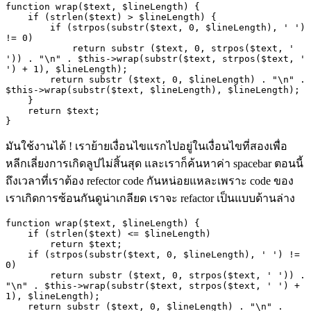
function wrap($text, $lineLength) {

    if (strlen($text) > $lineLength) {

        if (strpos(substr($text, 0, $lineLength), ' ') 
!= 0)

            return substr ($text, 0, strpos($text, ' 
')) . "\n" . $this->wrap(substr($text, strpos($text, ' 
') + 1), $lineLength);

        return substr ($text, 0, $lineLength) . "\n" . 
$this->wrap(substr($text, $lineLength), $lineLength);

    }

    return $text;

มันใช้งานได้
!
เราย้ายเงื่อนไขแรกไปอยู่ในเงื่อนไขที่สองเพื่อ
หลีกเลี่ยงการเกิดลูปไม่สิ้นสุด และเราก็ค้นหาค่า
spacebar
ตอนนี้
ถึงเวลาที่เราต้อง
refector code
กันหน่อยแหละเพราะ
code
ของ
เราเกิดการซ้อนกันดูน่าเกลียด เราจะ
refactor
เป็นแบบด้านล่าง
function wrap($text, $lineLength) {

    if (strlen($text) <= $lineLength)

        return $text;

    if (strpos(substr($text, 0, $lineLength), ' ') != 
0)

        return substr ($text, 0, strpos($text, ' ')) . 
"\n" . $this->wrap(substr($text, strpos($text, ' ') + 
1), $lineLength);

    return substr ($text, 0, $lineLength) . "\n" . 