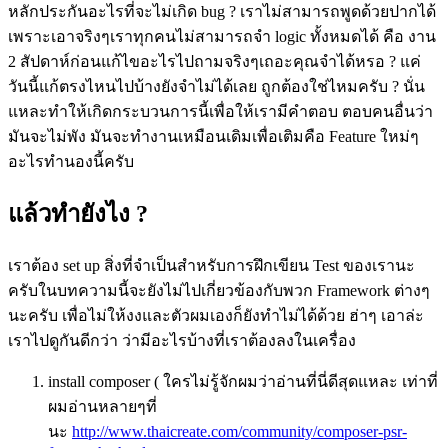
หลักประกันอะไรที่จะไม่เกิด
bug ?
เราไม่สามารถพูดด้วยปากได้
เพราะเอาจริงๆเราทุกคนไม่สามารถจำ
logic
ทั้งหมดได้ คือ งาน
2 สัปดาห์ก่อนแก้ไขอะไรไปถามจริงๆเถอะคุณจำได้หรอ ? แค่
วันนี้แก้ตรงไหนไปบ้างยังจำไม่ได้เลย ถูกต้องใช่ไหมครับ ? นั่น
แหละทำให้เกิดกระบวนการนี้เพื่อให้เรามีคำตอบ ตอบคนอื่นว่า
มันจะไม่พัง มันจะทำงานเหมือนเดิมเพื่อเติมคือ Feature ใหม่ๆ
อะไรทำนองนี้ครับ
แล้วทำยังไง ?
เราต้อง set up สิ่งที่จำเป็นสำหรับการฝึกเขียน Test ของเรานะ
ครับในบทความนี้จะยังไม่ไปเกี่ยวข้องกับพวก Framework ต่างๆ
นะครับ เพื่อไม่ให้งงและตัวผมเองก็ยังทำไม่ได้ด้วย ฮ่าๆ เอาล่ะ
เราไปดูกันดีกว่า ว่ามีอะไรบ้างที่เราต้องลงในเครื่อง
install composer ( ใครไม่รู้จักผมว่าอ่านที่นี่ดีสุดแหละ เท่าที่
ผมอ่านหลายๆที่
นะ
http://www.thaicreate.com/community/composer-psr-