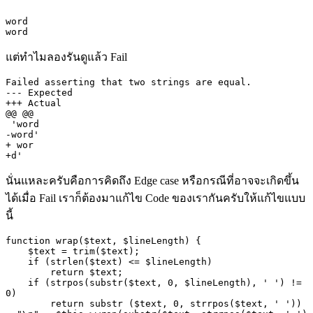
word

word
แต่ทำไมลองรันดูแล้ว
Fail
Failed asserting that two strings are equal.

--- Expected

+++ Actual

@@ @@

 'word

-word'

+ wor

นั่นแหละครับคือการคิดถึง
Edge case
หรือกรณีที่อาจจะเกิดขึ้น
ได้เมื่อ
Fail
เราก็ต้องมาแก้ไข
Code
ของเรากันครับให้แก้ไขแบบ
นี้
function wrap($text, $lineLength) {

    $text = trim($text);

    if (strlen($text) <= $lineLength)

        return $text;

    if (strpos(substr($text, 0, $lineLength), ' ') != 
0)

        return substr ($text, 0, strrpos($text, ' ')) 