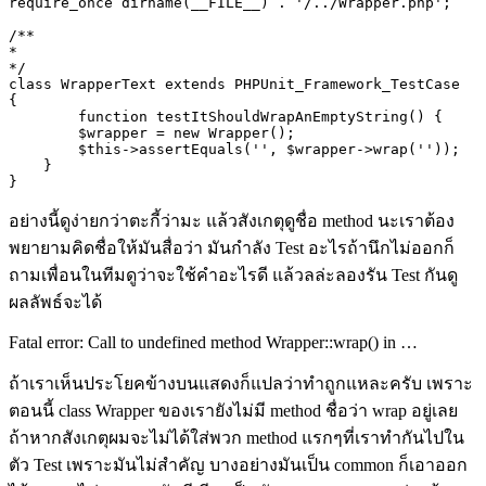
require_once dirname(__FILE__) . '/../Wrapper.php';

/**

* 

*/

class WrapperText extends PHPUnit_Framework_TestCase 

{

	function testItShouldWrapAnEmptyString() {

        $wrapper = new Wrapper();

        $this->assertEquals('', $wrapper->wrap(''));

    }

}
อย่างนี้ดูง่ายกว่าตะกี้ว่ามะ แล้วสังเกตุดูชื่อ method นะเราต้อง
พยายามคิดชื่อให้มันสื่อว่า มันกำลัง Test อะไรถ้านึกไม่ออกก็
ถามเพื่อนในทีมดูว่าจะใช้คำอะไรดี แล้วลล่ะลองรัน Test กันดู
ผลลัพธ์จะได้
Fatal error: Call to undefined method Wrapper::wrap() in …
ถ้าเราเห็นประโยคข้างบนแสดงก็แปลว่าทำถูกแหละครับ เพราะ
ตอนนี้
class Wrapper
ของเรายังไม่มี
method
ชื่อว่า
wrap
อยู่เลย
ถ้าหากสังเกตุผมจะไม่ได้ใส่พวก
method
แรกๆที่เราทำกันไปใน
ตัว Test เพราะมันไม่สำคัญ บางอย่างมันเป็น
common
ก็เอาออก