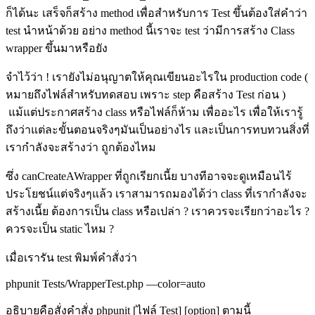
ก็ได้นะ เสร็จก็สร้าง
method
เพื่อสำหรับการ
Test
ขึ้นต้องใส่คำว่า
test
นำหน้าด้วย อย่าง
method
นี้เราจะ
test
ว่ามีการสร้าง Class
wrapper
ขึ้นมาหรือยัง
จำไว้ว่า
!
เรายังไม่อนุญาตให้คุณเขียนอะไรใน
production code (
หมายถึงไฟล์สำหรับทดสอบ เพราะ
step
คือสร้าง
Test
ก่อน
)
แม้แต่ประกาศสร้าง
class
หรือไฟล์ก็ห้าม เพื่ออะไร เพื่อให้เรารู้
ถึงว่าแต่ละขั้นตอนจริงๆมันเป็นอย่างไร และเป็นการทบทวนสิ่งที่
เรากำลังจะสร้างว่า ถูกต้องไหม
ซึ่ง
canCreateAWrapper
ที่ถูกเรียกเนี้ย บางทีอาจจะดูเหมือนไร้
ประโยชน์แต่จริงๆแล้ว เราสามารถมองได้ว่า
class
ที่เรากำลังจะ
สร้างเนี้ย ต้องการเป็น
class
หรือเปล่า
?
เราควรจะเรียกว่าอะไร
?
ควรจะเป็น
static
ไหม
?
เมื่อเรารัน
test
พิมพ์คำสั่งว่า
phpunit Tests/WrapperTest.php —color=auto
อธิบายคือสั่งคำสั่ง
phpunit [
ไฟล์
Test] [option]
ตามนี้