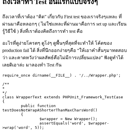
ถึงเวลาทำ
Test
อันแรกแบบจริงๆ
ถึงเวลาที่เราต้อง “คิด” เกี่ยวกับ First test ของเราจริงๆแหละ ที่
ผ่านมาคือหลอกๆ ( ไม่ใช่แหละที่ผ่านมาคือการ set up และเรียน
รู้วิธีใช้ ) สิ่งที่เราต้องคิดถึงการทำ test คือ
อะไรที่ดูง่ายโครตๆ ดูโง่ๆ ดูพื้นๆที่สุดที่จะทำให้ โค้ดของ
production fail ได้ สิ่งที่นึกออกง่ายๆคือ “ให้เอาคำสั้นๆมาทดสอบ
ว่า และคาดหวังว่าผลลัพธ์คือไม่มีการเปลี่ยนแปลง” ฟังดูทำได้
เลยดิเอาล่ะ มาลองทำ Test กัน
require_once dirname(__FILE__) . '/../Wrapper.php';

/**

* 

*/

class WrapperText extends PHPUnit_Framework_TestCase 

{

	public function 
testDoesNotWrapAShorterThanMaxCharsWord() 

	{

		$wrapper = New Wrapper();

		assertEquals('word', $wrapper-
>wrap('word', 5));
