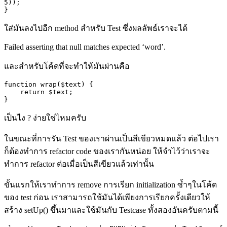
5));

ใส่มันลงไปอีก
method
สำหรับ
Test
ซึ่งผลลัพธ์เราจะได้
Failed asserting that null matches expected ‘word’.
และสำหรับโค้ดที่จะทำให้มันผ่านคือ
function wrap($text) {

    return $text;

}
เป็นไง
?
ง่ายใช่ไหมครับ
ในขณะที่การรัน
Test
ของเราผ่านเป็นสีเขียวหมดแล้ว ต่อไปเรา
ก็ต้องทำการ
refactor code
ของเรากันหน่อย ให้จำไว้ว่าเราจะ
ทำการ
refactor
ต่อเมื่อเป็นสีเขียวแล้วเท่านั้น
ขั้นแรกให้เราทำการ
remove
การเรียก
initialization
ซ้ำๆในโค้ด
ของ
test
ก่อน เราสามารถใช้มันได้เพียงการเรียกครั้งเดียวให้
สร้าง
setUp()
ขึ้นมาและใช้มันกับ
Testcase
ทั้งสองอันครับตามนี้