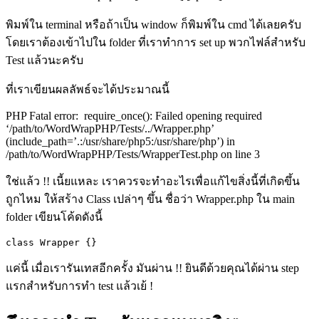
พิมพ์ใน terminal หรือถ้าเป็น window ก็พิมพ์ใน cmd ได้เลยครับ
โดยเราต้องเข้าไปใน folder ที่เราทำการ set up พวกไฟล์สำหรับ
Test แล้วนะครับ
ที่เราเขียนผลลัพธ์จะได้ประมาณนี้
PHP Fatal error: require_once(): Failed opening required
‘/path/to/WordWrapPHP/Tests/../Wrapper.php’
(include_path=’.:/usr/share/php5:/usr/share/php’) in
/path/to/WordWrapPHP/Tests/WrapperTest.php on line 3
ใช่แล้ว
!!
เนี้ยแหละ เราควรจะทำอะไรเพื่อแก้ไขสิ่งนี้ที่เกิดขึ้น
ถูกไหม ให้สร้าง
Class
เปล่าๆ ขึ้น ชื่อว่า
Wrapper.php
ใน
main
folder เขียนโค้ดดังนี้
class Wrapper {}
แค่นี้ เมื่อเรารันเทสอีกครั้ง มันผ่าน
!!
ยินดีด้วยคุณได้ผ่าน
step
แรกสำหรับการทำ
test
แล้วเย้
!