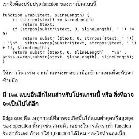
เราจึงต้องปรับปรุง
function
ของเราเป็นแบบนี้
function wrap($text, $lineLength) {

    if (strlen($text) <= $lineLength)

        return $text;

    if (strpos(substr($text, 0, $lineLength), ' ') != 
0)

        return substr ($text, 0, strrpos($text, ' ')) 
. "\n" . $this->wrap(substr($text, strrpos($text, ' ') 
+ 1), $lineLength);

    return substr ($text, 0, $lineLength) . "\n" . 
$this->wrap(substr($text, $lineLength), $lineLength);

}
ให้หา เว้นวรรค จากตำแหน่งทางขวามือเข้ามาแทนที่จะนับจา
ซ้ายมือ
มี
Test
แบบอื่นอีกไหมสำหรับโปรแกรมนี้
หรือ
สิ่งที่อาจ
จะเป็นไปได้อีก
Edge case
คือ เหตุการณ์ที่อาจจะเกิดขึ้นได้แบบต่ำสุดหรือสูงสุด
ของ
operation
นั้นๆ เช่น สมมติว่าอย่างในกรณี เราทำ
function
รับค่าตัวเลข ถ้าเขาใส่
1,000,000
ได้ไหม
?
อะไรทำนองเนี้ย