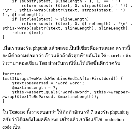
    if (substr($text, $lineLength - 1, 1) == ' ')

        return substr ($text, 0, strpos($text, ' ')) . 
"\n" . $this->wrap(substr($text, strpos($text, ' ') + 
1), $lineLength);

    if (strlen($text) > $lineLength)

        return substr ($text, 0, $lineLength) . "\n" . 
$this->wrap(substr($text, $lineLength), $lineLength);

    return $text;

}
เมื่อเราลองรัน
phpunit
แล้วผลจะเป็นสีเขียวคือผ่านหมด คราวนี้
จะมีคำถามต่อมาว่า อ้าวแล้วถ้าตัวสุดท้ายมันไม่ใช่
spacebar
ล่ะ
?
เรามาลองเขียน
Test
สำหรับกรณีนั้นให้เกิดขึ้นดีกว่าครับ
function 
testItWrapsTwoWordsWhenLineEndIsAfterFirstWord() {

    $textToBeParsed = 'word word';

    $maxLineLength = 7;

    $this->assertEquals("word\nword", $this->wrapper-
>wrap($textToBeParsed, $maxLineLength));

}
ใน
Testcase
นี้เราจะบอกว่าให้ตัดตัวอักษรที่
7
ลองรัน
phpunit
ดู
ครับว่าได้ผลยังไงผลคือ
Fail
เสร็จแล้วเราจึงแก้ไข
production
code
เป็น