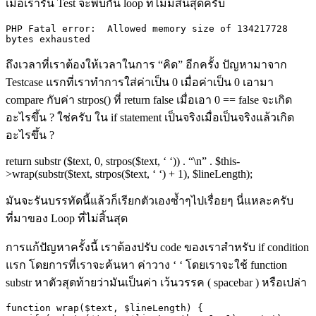
เมื่อเรารัน
Test
จะพบกัน
loop
ที่ไม่มีสิ้นสุดครับ
PHP Fatal error:  Allowed memory size of 134217728 
bytes exhausted
ถึงเวลาที่เราต้องให้เวลาในการ
“
คิด
”
อีกครั้ง ปัญหามาจาก
Testcase
แรกที่เราทำการใส่ค่าเป็น
0
เมื่อค่าเป็น
0
เอามา
compare
กับค่า
strpos()
ที่
return false
เมื่อเอา
0 == false
จะเกิด
อะไรขึ้น
?
ใช่ครับ ใน
if statement
เป็นจริงเมื่อเป็นจริงแล้วเกิด
อะไรขึ้น
?
return substr ($text, 0, strpos($text, ‘ ‘)) . “\n” . $this-
>wrap(substr($text, strpos($text, ‘ ‘) + 1), $lineLength);
มันจะรันบรรทัดนี้แล้วก็เรียกตัวเองซ้ำๆไปเรื่อยๆ นี่แหละครับ
ที่มาของ
Loop
ที่ไม่สิ้นสุด
การแก้ปัญหาครั้งนี้ เราต้องปรับ
code
ของเราสำหรับ
if condition
แรก โดยการที่เราจะค้นหา ค่าวาง
‘ ‘
โดยเราจะใช้
function
substr
หาตัวสุดท้ายว่ามันเป็นค่า เว้นวรรค
( spacebar )
หรือเปล่า
function wrap($text, $lineLength) {
