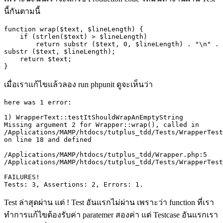
นี้กันตามนี้
function wrap($text, $lineLength) {

    if (strlen($text) > $lineLength)

        return substr ($text, 0, $lineLength) . "\n" . 
substr ($text, $lineLength);

    return $text;

เมื่อเราแก้ไขแล้วลอง
run phpunit
ดูจะเห็นว่า
here was 1 error:

1) WrapperText::testItShouldWrapAnEmptyString

Missing argument 2 for Wrapper::wrap(), called in 
/Applications/MAMP/htdocs/tutplus_tdd/Tests/WrapperTest
on line 18 and defined

/Applications/MAMP/htdocs/tutplus_tdd/Wrapper.php:5

/Applications/MAMP/htdocs/tutplus_tdd/Tests/WrapperTest
FAILURES!

Test
ล่าสุดผ่าน แต่
! Test
อันแรกไม่ผ่าน เพราะว่า
function
ที่เรา
ทำการแก้ไขต้องรับค่า
paratemer
สองค่า แต่
Testcase
อันแรกเรา