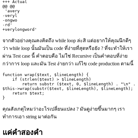
+++ Actual

@@ @@

 'avery

-veryl

-ongwo

-rd'

+verylongword'
จากตัวอย่างคุณคงคิดถึง
while loop
ล่ะสิ แต่อยากให้คุณนึกดีๆ
ว่า
while loop
นั้นมันเป็น
code
ที่ง่ายที่สุดหรือยัง
?
ที่จะทำให้เรา
ผ่าน
Test case
นี้ คำตอบคือ ไม่ใช่
Recursive
เป็นคำตอบที่ง่าย
กว่าการ
loop
และมัน
Test
ง่ายกว่า แก้ไข
code production
ตามนี้
function wrap($text, $lineLength) {

    if (strlen($text) > $lineLength)

        return substr ($text, 0, $lineLength) . "\n" . 
$this->wrap(substr($text, $lineLength), $lineLength);

    return $text;

คุณสังเกตุไหมว่าอะไรเปลี่ยนแปลง
?
มันดูง่ายขึ้นมากๆ เรา
ทำการเอา
string
มาต่อกัน
แค่คำสองคำ