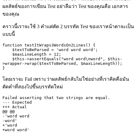
ผลลัพธ์ของการเขียน
Test
อย่าลืมว่า
Test
ของคุณคือ เอกสาร
ของคุณ
คราวนี้เราจะใช้
3
คำแต่ตัด
2
บรรทัด
Test
ของเราหน้าตาจะเป็น
แบบนี้
function testItWraps3WordsOn2Lines() {

    $textToBeParsed = 'word word word';

    $maxLineLength = 12;

    $this->assertEquals("word word\nword", $this-
>wrapper->wrap($textToBeParsed, $maxLineLength));

}
โดยเราจะ
Fail
เพราะว่าผลลัพธ์กลับไม่ใช่อย่างที่เราคิดคือมัน
ตัดคำที่สองไปขึ้นบรรทัดใหม่
Failed asserting that two strings are equal.

--- Expected

+++ Actual

@@ @@

-'word word

-word'

+'word
