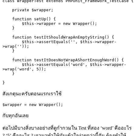
class WrapperTest extends PHPUnit_Framework_TestCase {

    private $wrapper;

    function setUp() {

        $this->wrapper = new Wrapper();

    }

    function testItShouldWrapAnEmptyString() {

        $this->assertEquals('', $this->wrapper-
>wrap(''));

    }

    function testItDoesNotWrapAShortEnoughWord() {

        $this->assertEquals('word', $this->wrapper-
>wrap('word', 5));

    }

สังเกตุนะครับตอนแรกเราใช้
$wrapper = new Wrapper();
กับทุกอันเลย
ต่อไปมีบางสิ่งบางอย่างที่ดูกำกวมใน
Test
ที่สอง
‘word’
คืออะไร
? ‘5’
คืออะไร
?
เรามาทำให้มันเข้าใจง่ายกว่านี้กัน ต้องทำให้