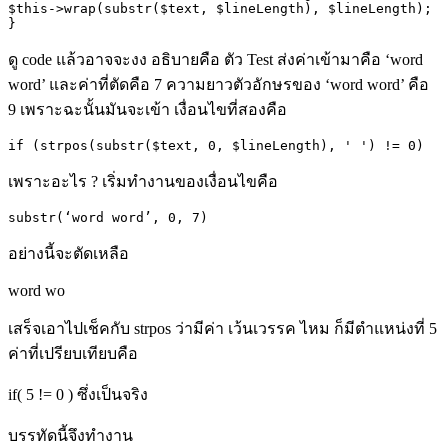
$this->wrap(substr($text, $lineLength), $lineLength);

ดู
code
แล้วอาจจะงง อธิบายคือ ตัว
Test
ส่งค่าเข้ามาคือ
‘word
word’
และค่าที่ตัดคือ
7
ความยาวตัวอักษรของ
‘word word’
คือ
9
เพราะฉะนั้นมันจะเข้า เงื่อนไขที่สองคือ
if (strpos(substr($text, 0, $lineLength), ' ') != 0)
เพราะอะไร
?
เริ่มทำงานของเงื่อนไขคือ
substr(‘word word’, 0, 7)
อย่างนี้จะตัดเหลือ
word wo
เสร็จเอาไปเช็คกับ
strpos
ว่ามีค่า เว้นเวรรค ไหม ก็มีตำแหน่งที่
5
ค่าที่เปรียบเทียบคือ
if( 5 != 0 )
ซึ่งเป็นจริง
บรรทัดนี้จึงทำงาน