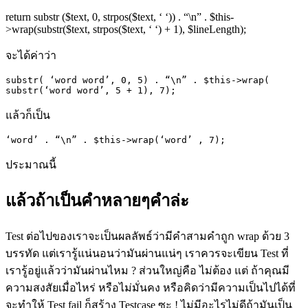
return substr ($text, 0, strpos($text, ‘ ‘)) . “\n” . $this-
>wrap(substr($text, strpos($text, ‘ ‘) + 1), $lineLength);
จะได้ค่าว่า
substr( ‘word word’, 0, 5) . “\n” . $this->wrap( 
substr(‘word word’, 5 + 1), 7);
แล้วก็เป็น
‘word’ . “\n” . $this->wrap(‘word’ , 7);
ประมาณนี้
แล้วถ้าเป็นคำหลายๆคำล่ะ
Test
ต่อไปของเราจะเป็นผลลัพธ์ว่ามีคำสามคำถูก
wrap
ด้วย
3
บรรทัด แต่เรารู้แน่นอนว่ามันผ่านแน่ๆ เราควรจะเขียน
Test
ที่
เรารู้อยู่แล้วว่ามันผ่านไหม
?
ส่วนใหญ่คือ ไม่ต้อง แต่ ถ้าคุณมี
ความสงสัยเมื่อไหร่ หรือไม่มั่นคง หรือคิดว่ามีความเป็นไปได้ที่
จะทำให้
Test fail
ก็สร้าง
Testcase
ซะ
!
ไม่มีอะไรไม่ดีถ้ามันเป็น