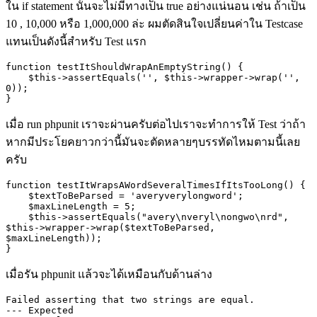
ใน
if statement
นั้นจะไม่มีทางเป็น
true
อย่างแน่นอน เช่น ถ้าเป็น
10 , 10,000
หรือ
1,000,000
ล่ะ ผมตัดสินใจเปลี่ยนค่าใน
Testcase
แทนเป็นดังนี้สำหรับ
Test
แรก
function testItShouldWrapAnEmptyString() {

    $this->assertEquals('', $this->wrapper->wrap('', 
0));

เมื่อ
run phpunit
เราจะผ่านครับต่อไปเราจะทำการให้
Test
ว่าถ้า
หากมีประโยคยาวกว่านี้มันจะตัดหลายๆบรรทัดไหมตามนี้เลย
ครับ
function testItWrapsAWordSeveralTimesIfItsTooLong() {

    $textToBeParsed = 'averyverylongword';

    $maxLineLength = 5;

    $this->assertEquals("avery\nveryl\nongwo\nrd", 
$this->wrapper->wrap($textToBeParsed, 
$maxLineLength));

}
เมื่อรัน
phpunit
แล้วจะได้เหมือนกับด้านล่าง
Failed asserting that two strings are equal.

--- Expected
