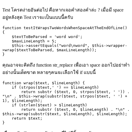
Test โครตง่ายอันต่อไป คือหากเจอคำสองคำล่ะ ? เมื่อมี space
อยู่หลังสุด Test เราจะเป็นแบบนี้ครับ
function testItWrapsTwoWordsWhenSpaceAtTheEndOfLine() 
{

    $textToBeParsed = 'word word';

    $maxLineLength = 5;

    $this->assertEquals("word\nword", $this->wrapper-
>wrap($textToBeParsed, $maxLineLength));

}
คุณอาจจะคิดถึง
function str_replace
เพื่อเอา
space
ออกไปอย่าทำ
อย่างนั้นเด็ดขาด หลายๆคนจะเลือกใช้
if
แบบนี้
function wrap($text, $lineLength) {

    if (strpos($text,' ') == $lineLength)

        return substr ($text, 0, strpos($text, ' ')) . 
"\n" . $this->wrap(substr($text, strpos($text, ' ') + 
1), $lineLength);

    if (strlen($text) > $lineLength)

        return substr ($text, 0, $lineLength) . "\n" . 
$this->wrap(substr($text, $lineLength), $lineLength);

    return $text;
