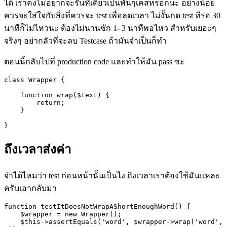
ได้ เราคงไม่อยากจะรันทีเดียวเป็นพันๆเคสหรอกนะ อย่างน้อย
ควรจะใส่ใจกับสิ่งที่ควรจะ
test
เพื่อลดเวลา ไม่งั้นกด
test
ทีรอ
30
นาทีก็ไม่ไหวนะ ต้องไม่นานซัก
1- 3
นาทีพอไหว สำหรับเยอะๆ
จริงๆ อย่ากลัวที่จะลบ
Testcase
ถ้ามันจำเป็นก็ทำ
ตอนนี้กลับไปที่
production code
และทำให้มัน
pass
ซะ
class Wrapper {

    function wrap($text) {

        return;

    }

}
ถึงเวลาส่งค่า
จำได้ไหมว่า test ก่อนหน้านั้นเป็นไง ถึงเวลาเราต้องใช้มันแหละ
ครับเอากลับมา
function testItDoesNotWrapAShortEnoughWord() {

    $wrapper = new Wrapper();

    $this->assertEquals('word', $wrapper->wrap('word', 