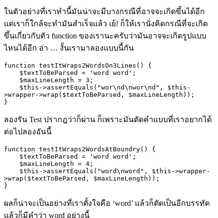
ในตัวอย่างที่เราทำนี้มันน่าจะมีบางกรณีที่อาจจะเกิดขึ้นได้อีก
แต่เราก็ใกล้จะทำมันสำเร็จแล้ว เย้
!
ก็ให้เรานั่งคิดกรณีที่จะเกิด
ขึ้นเกี่ยวกับตัว
function
ของเรานะครับว่ามันอาจจะเกิดรูปแบบ
ไหนได้อีก อ่า
…
งั้นเรามาลองแบบนี้กัน
function testItWraps2WordsOn3Lines() {

    $textToBeParsed = 'word word';

    $maxLineLength = 3;

    $this->assertEquals("wor\nd\nwor\nd", $this-
>wrapper->wrap($textToBeParsed, $maxLineLength));

}
ลองรัน
Test
ปรากฎว่าก็ผ่าน ก็เพราะมันตัดคำแบบที่เราอยากได้
ต่อไปลองอันนี้
function testItWraps2WordsAtBoundry() {

    $textToBeParsed = 'word word';

    $maxLineLength = 4;

    $this->assertEquals("word\nword", $this->wrapper-
>wrap($textToBeParsed, $maxLineLength));

}
ผลก็น่าจะเป็นอย่างที่เราตั้งใจคือ
‘word’
แล้วก็ตัดเป็นอีกบรรทัด
แล้วก็มีคำว่า
word
อย่างนี้