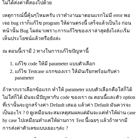
ไม่ได้ส่งค่าที่สองไปด้วย
เหตุการณ์นี้คุ้นๆไหมครับ เราทำงานมาตอนแรกไม่มี
error
พอ
เจอ
bug
เราก็แก้ไข
program
ให้ผ่านตรงนี้ เสร็จแล้วเป็นไง ก่อน
หน้านั้น
Bug
โผล่มาเพราะการแก้ไขของเราล่าสุดยังไงล่ะเริ่ม
เห็นประโยชน์แล้วหรือยังล่ะ
ณ ตอนนี้เรามี
2
ทางในการแก้ไขปัญหานี้
แก้ไข
code
ให้มี
parameter
แบบตัวเลือก
แก้ไข
Testcase
แรกของเรา ให้มันเรียกพร้อมกับค่า
parameter
ถ้าหากเราเลือกข้อแรก ทำให้
parameter
แบบตัวเลือกคือใส่ก็ได้
ไม่ใส่ก็ได้ มันจะมีปัญหากับ
code
ของเรา ณ ตอนนี้และตัว
option
ที่เรานั้นจะถูกสร้างค่า
Default
เสมอ แล้วค่า
Default
มันควรจะ
เป็นอะไร
? 0
ดูเหมือนจะสมเหตุสมผลแต่มันจะแค่ทำให้ผ่าน
case
by case
ไปเหมือนทำแค่ให้ผ่านการ
Test
นี้เฉยๆ แล้วถ้าหากมี
การส่งค่าตัวเลขแบบเยอะๆล่ะ
?