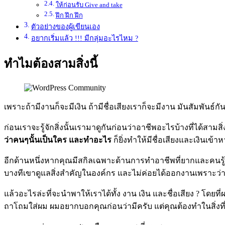
ให้ก่อนรับ Give and take
ฝึก ฝึก ฝึก
ตัวอย่างของผู้เขียนเอง
อยากเริ่มแล้ว !!! มีกลุ่มอะไรไหม ?
ทำไมต้องสามสิ่งนี้
เพราะถ้ามีงานก็จะมีเงิน ถ้ามีชื่อเสียงเราก็จะมีงาน มันสัมพันธ์ก
ก่อนเราจะรู้จักสิ่งนั้นเรามาดูกันก่อนว่าอาชีพอะไรบ้างที่ได้สามส
ว่าคนๆนั้นเป็นใคร
และทำอะไร
ก็ยิ่งทำให้มีชื่อเสียงและเงินเข้าห
อีกด้านหนึ่งหากคุณมีสกิลเฉพาะด้านการทำอาชีพที่ยากและคนรู้น้อ
บางทีเขาดูแลสิ่งสำคัญในองค์กร และไม่ค่อยได้ออกงานเพราะว่าแค่ทำ
แล้วอะไรล่ะที่จะนำพาให้เราได้ทั้ง งาน เงิน และชื่อเสียง
?
โดยที่
ถาโถมใส่ผม ผมอยากบอกคุณก่อนว่ามีครับ แต่คุณต้องทำในสิ่งที่