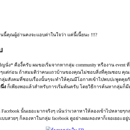
นนี้คุณผู้อ่านคงจะแอบด่าในใจว่า แค่นี้เนี้ยนะ
!!!?
บ
ิญนั่ง
*
คืองี้ครับ ผมขอเริ่มจากหากลุ่ม
community
หรืองาน
event
ท
ายๆแต่ก่อน ถ้าสมมติว่าคนแถวบ้านของคุณไม่ชอบสิ่งที่คุณชอบ คุ
ลุ่มสังคมที่ชอบเรื่องนั้นๆจะทำให้คุณมีโอกาสเข้าไปพบปะพูดคุยก
นึ่ง
ก็เพียงพอแล้วสำหรับการเริ่มต้นครับ โดยวิธีการค้นหากลุ่มก็มีดั
 Facebook นั้นเยอะมากจริงๆ เน้นว่าเวลาหาให้ลองเข้าไปหลายๆกลุ่
แบบสวยๆ ก็ลองหาในกลุ่ม facebook ดูอย่างผมลองหาก็เจอเยอะอย