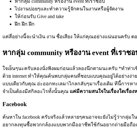
หากลุ่ม
community
หรืองาน
event
ที่เราชอบ
ไปงานบ่อยๆและทำความรู้จักคนในงานหรือผู้จัดงาน
ให้ก่อนรับ
Give and take
ฝึก ฝึก ฝึก
แค่สี่อย่างนี้จะนำเงิน งาน ชื่อเสียง ให้แก่คุณอย่างแน่นอนครับ ตอ
หากลุ่ม
community
หรืองาน
event
ที่เราชอ
ใจเย็นๆนะครับลองนั่งฟังผมก่อนแล้วลองนึกตามนะครับ
*
ทำท่าเช
ด้วย
internet
ทำให้คุณค้นพบกลุ่มคนที่ชอบแบบคุณอยู่ได้อย่างง่
แบบเดียวกับคุณ อ่ะออกทะเลมาไกลกลับๆมาเรื่องเดิม ทีนี้การหาก
จำเป็นต้องมีสกิลอะไรทั้งนั้นคุณ
แค่มีความสนใจในเรื่องใดเรื่องห
Facebook
ค้นหาใน facebook ครับจริงแล้วหลายๆคนอาจจะยังไม่รู้ว่ากลุ่มใน
อยากลงทุนซื้อพวกกล้องแบบพวกมืออาชีพใช้กันอยากถ่ายมือถือ