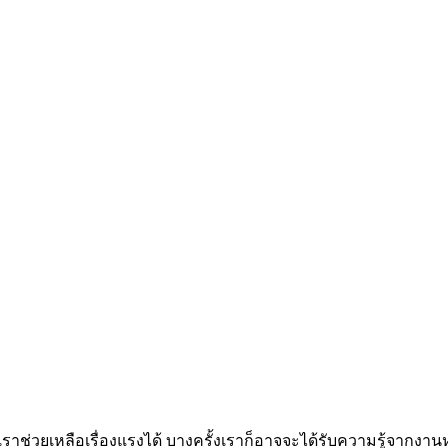
ช่วยเหลือเรื่องแรงได้ บางครั้งเราก็อาจจะได้รับความรู้จากงานหร